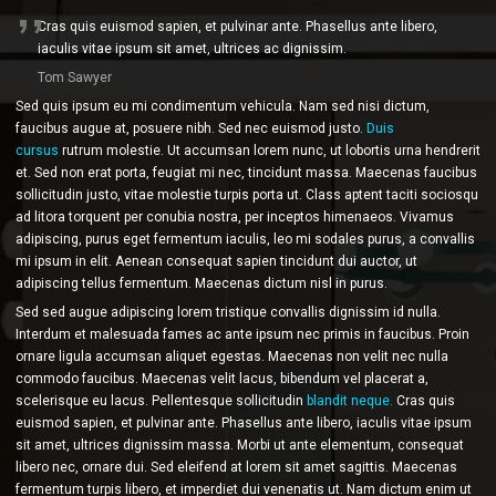
Cras quis euismod sapien, et pulvinar ante. Phasellus ante libero,
iaculis vitae ipsum sit amet, ultrices ac dignissim.
Tom Sawyer
Sed quis ipsum eu mi condimentum vehicula. Nam sed nisi dictum,
faucibus augue at, posuere nibh. Sed nec euismod justo.
Duis
cursus
rutrum molestie. Ut accumsan lorem nunc, ut lobortis urna hendrerit
et. Sed non erat porta, feugiat mi nec, tincidunt massa. Maecenas faucibus
sollicitudin justo, vitae molestie turpis porta ut. Class aptent taciti sociosqu
ad litora torquent per conubia nostra, per inceptos himenaeos. Vivamus
adipiscing, purus eget fermentum iaculis, leo mi sodales purus, a convallis
mi ipsum in elit. Aenean consequat sapien tincidunt dui auctor, ut
adipiscing tellus fermentum. Maecenas dictum nisl in purus.
Sed sed augue adipiscing lorem tristique convallis dignissim id nulla.
Interdum et malesuada fames ac ante ipsum nec primis in faucibus. Proin
ornare ligula accumsan aliquet egestas. Maecenas non velit nec nulla
commodo faucibus. Maecenas velit lacus, bibendum vel placerat a,
scelerisque eu lacus. Pellentesque sollicitudin
blandit neque.
Cras quis
euismod sapien, et pulvinar ante. Phasellus ante libero, iaculis vitae ipsum
sit amet, ultrices dignissim massa. Morbi ut ante elementum, consequat
libero nec, ornare dui. Sed eleifend at lorem sit amet sagittis. Maecenas
fermentum turpis libero, et imperdiet dui venenatis ut. Nam dictum enim ut