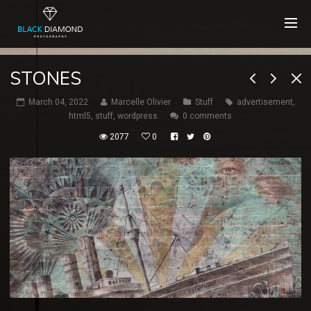
STONES
March 04, 2022
Marcelle Olivier
Stuff
advertisement
,
html5
,
stuff
,
wordpress
0 comments
2077
0