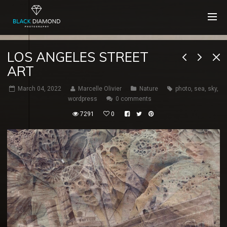
LOS ANGELES STREET
ART
March 04, 2022
Marcelle Olivier
Nature
photo
,
sea
,
sky
,
wordpress
0 comments
7291
0