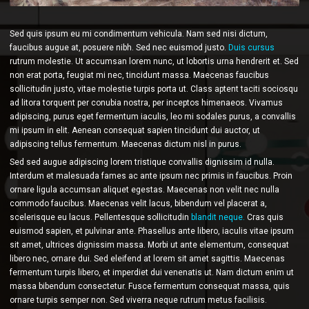
Sed quis ipsum eu mi condimentum vehicula. Nam sed nisi dictum,
faucibus augue at, posuere nibh. Sed nec euismod justo.
Duis cursus
rutrum molestie. Ut accumsan lorem nunc, ut lobortis urna hendrerit et. Sed
non erat porta, feugiat mi nec, tincidunt massa. Maecenas faucibus
sollicitudin justo, vitae molestie turpis porta ut. Class aptent taciti sociosqu
ad litora torquent per conubia nostra, per inceptos himenaeos. Vivamus
adipiscing, purus eget fermentum iaculis, leo mi sodales purus, a convallis
mi ipsum in elit. Aenean consequat sapien tincidunt dui auctor, ut
adipiscing tellus fermentum. Maecenas dictum nisl in purus.
Sed sed augue adipiscing lorem tristique convallis dignissim id nulla.
Interdum et malesuada fames ac ante ipsum nec primis in faucibus. Proin
ornare ligula accumsan aliquet egestas. Maecenas non velit nec nulla
commodo faucibus. Maecenas velit lacus, bibendum vel placerat a,
scelerisque eu lacus. Pellentesque sollicitudin
blandit neque.
Cras quis
euismod sapien, et pulvinar ante. Phasellus ante libero, iaculis vitae ipsum
sit amet, ultrices dignissim massa. Morbi ut ante elementum, consequat
libero nec, ornare dui. Sed eleifend at lorem sit amet sagittis. Maecenas
fermentum turpis libero, et imperdiet dui venenatis ut. Nam dictum enim ut
massa bibendum consectetur. Fusce fermentum consequat massa, quis
ornare turpis semper non. Sed viverra neque rutrum metus facilisis.